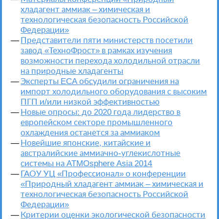
хладагент аммиак – химическая и
технологическая безопасность Российской
Федерации»
Представители пяти министерств посетили
завод «ТехноФрост» в рамках изучения
возможности перехода холодильной отрасли
на природные хладагенты
Эксперты ECA обсудили ограничения на
импорт холодильного оборудования с высоким
ПГП и/или низкой эффективностью
Новые опросы: до 2020 года лидерство в
европейском секторе промышленного
охлаждения останется за аммиаком
Новейшие японские, китайские и
австралийские аммиачно-углекислотные
системы на ATMOsphere Asia 2014
ГАОУ УЦ «Профессионал» о конференции
«Природный хладагент аммиак – химическая и
технологическая безопасность Российской
Федерации»
Критерии оценки экологической безопасности