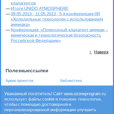
хладагентов
Итоги UNIDO ATMOSPHERE
09.05.2013 - 11.05.2013 - 5-я конференция IIR
«Холодильные технологии с использованием
аммиака»
Конференция: «Природный хладагент аммиак –
химическая и технологическая безопасность
Российской Федерации»
Наверх
Полезные ссылки
Архив проектов
Библиотека
Защита озонового слоя
Мероприятия
Уважаемый посетитель! Сайт www.ozoneprogram.ru
Сектор пеноматериалов
День защиты озонового
использует файлы cookie и похожие технологии,
слоя
чтобы с помощью достоверной и
персонализированной информации улучшить
Новости
Холодильный сектор