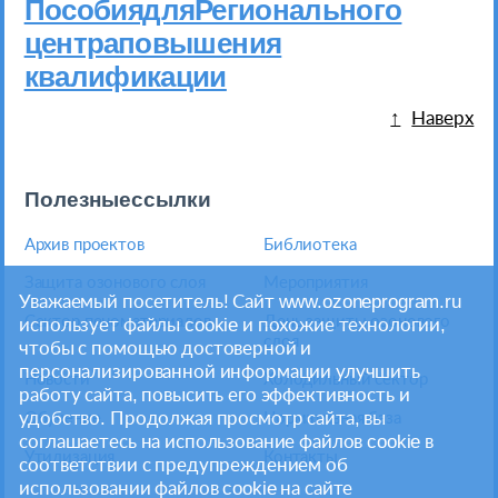
Пособия для Регионального
центра повышения
квалификации
Наверх
Полезные ссылки
Архив проектов
Библиотека
Защита озонового слоя
Мероприятия
Уважаемый посетитель! Сайт www.ozoneprogram.ru
Сектор пеноматериалов
День защиты озонового
использует файлы cookie и похожие технологии,
слоя
чтобы с помощью достоверной и
персонализированной информации улучшить
Новости
Холодильный сектор
работу сайта, повысить его эффективность и
удобство. Продолжая просмотр сайта, вы
Обучение
Нормативная база
соглашаетесь на использование файлов cookie в
Утилизация
Контакты
соответствии с предупреждением об
использовании файлов cookie на сайте